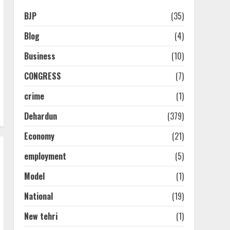
BJP
(35)
Blog
(4)
Business
(10)
CONGRESS
(7)
crime
(1)
Dehardun
(379)
Economy
(21)
employment
(5)
Model
(1)
National
(19)
New tehri
(1)