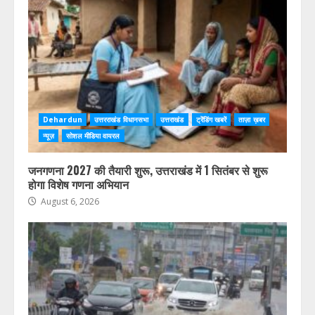
Dehardun
उत्तरराखंड विधानसभा
उत्तराखंड
ट्रेंडिंग खबरें
ताज़ा ख़बर
न्यूज़
सोशल मीडिया वायरल
जनगणना 2027 की तैयारी शुरू, उत्तराखंड में 1 सितंबर से शुरू
होगा विशेष गणना अभियान
August 6, 2026