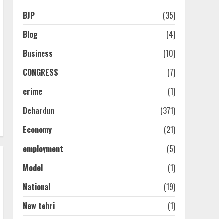
BJP
(35)
Blog
(4)
Business
(10)
CONGRESS
(7)
crime
(1)
Dehardun
(371)
Economy
(21)
employment
(5)
Model
(1)
National
(19)
New tehri
(1)