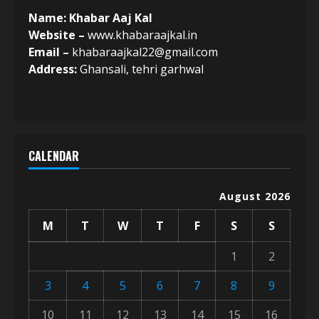
Name: Khabar Aaj Kal
Website –
www.khabaraajkal.in
Email –
khabaraajkal22@gmail.com
Address:
Ghansali, tehri garhwal
CALENDAR
August 2026
M
T
W
T
F
S
S
1
2
3
4
5
6
7
8
9
10
11
12
13
14
15
16