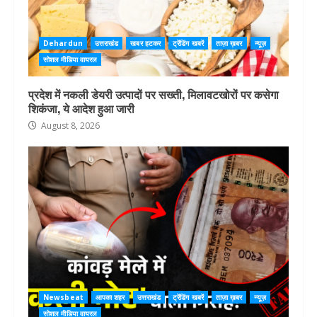
Dehardun
उत्तराखंड
खबर हटकर
ट्रेंडिंग खबरें
ताज़ा ख़बर
न्यूज़
सोशल मीडिया वायरल
प्रदेश में नकली डेयरी उत्पादों पर सख्ती, मिलावटखोरों पर कसेगा
शिकंजा, ये आदेश हुआ जारी
August 8, 2026
Newsbeat
आपका शहर
उत्तराखंड
ट्रेंडिंग खबरें
ताज़ा ख़बर
न्यूज़
सोशल मीडिया वायरल