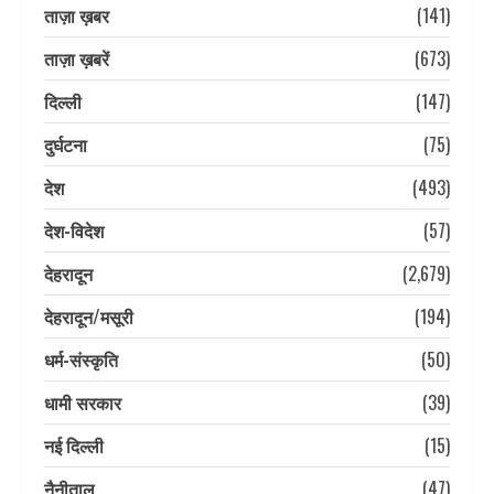
ताज़ा ख़बर
(141)
ताज़ा ख़बरें
(673)
दिल्ली
(147)
दुर्घटना
(75)
देश
(493)
देश-विदेश
(57)
देहरादून
(2,679)
देहरादून/मसूरी
(194)
धर्म-संस्कृति
(50)
धामी सरकार
(39)
नई दिल्ली
(15)
नैनीताल
(47)