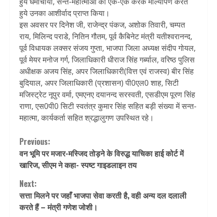
हुये धर्माचार्यों, सन्त-महात्माओं का एक-एक करके माल्यार्पण करते
हुये उनका आशीर्वाद प्राप्त किया।
इस अवसर पर दिनेश जी, राजेन्द्र पंकज, अशोक तिवारी, चम्पत
राय, मिलिन्द पराडे, नितिन गौतम, पूर्व कैबिनेट मंत्री यतीश्वरानन्द,
पूर्व विधायक लक्सर संजय गुप्ता, भाजपा जिला अध्यक्ष संदीप गोयल,
पूर्व मेयर मनोज गर्ग, जिलाधिकारी धीराज सिंह गर्ब्याल, वरिष्ठ पुलिस
अधीक्षक अजय सिंह, अपर जिलाधिकारी(वित्त एवं राजस्व) बीर सिंह
बुदियाल, अपर जिलाधिकारी (प्रशासन) पी0एल0 शाह, सिटी
मजिस्ट्रेट नूपुर वर्मा, एमएनए दयानन्द सरस्वती, एसडीएम पूरण सिंह
राणा, एस0पी0 सिटी स्वतंत्र कुमार सिंह सहित बड़ी संख्या में सन्त-
महात्मा, कार्यकर्ता सहित श्रद्धालुगण उपस्थित रहे।
Continue
Previous:
वन भूमि पर मजार-मस्जिद तोड़ने के विरुद्ध याचिका हाई कोर्ट में
Reading
खारिज, सीएम ने कहा- स्पष्ट गाइडलाइन तय
Next:
सत्ता मिलने पर जहाँ भाजपा सेवा करती है, वही अन्य दल दलाली
करते हैं – मंत्री गणेश जोशी।