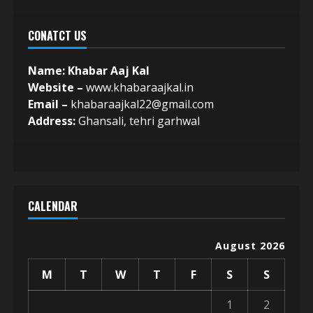
CONATCT US
Name: Khabar Aaj Kal
Website –
www.khabaraajkal.in
Email –
khabaraajkal22@gmail.com
Address:
Ghansali, tehri garhwal
CALENDAR
August 2026
M
T
W
T
F
S
S
1
2