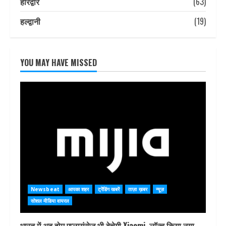
हरिद्वार
(63)
हल्द्वानी
(19)
YOU MAY HAVE MISSED
Newsbeat
आपका शहर
ट्रेंडिंग खबरें
ताज़ा ख़बर
न्यूज़
सोशल मीडिया वायरल
भारत में अब होम एप्लायंसेज भी बेचेगी Xiaomi, लॉन्च किया नया