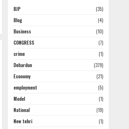
BJP
(35)
Blog
(4)
Business
(10)
CONGRESS
(7)
crime
(1)
Dehardun
(379)
Economy
(21)
employment
(5)
Model
(1)
National
(19)
New tehri
(1)