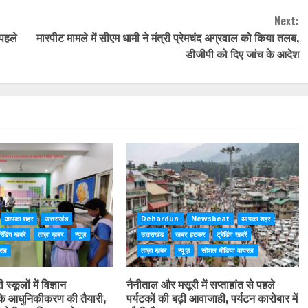
Next:
 पहले
मारपीट मामले में सीएम धामी ने मंत्री प्रेमचंद अग्रवाल को किया तलब,
डीजीपी को दिए जांच के आदेश
आपका शहर
उत्तराखंड
Dehardun
Newsbeat
आपका शहर
रेंडिंग खबरें
ताज़ा ख़बर
न्यूज़
उत्तराखंड
खबर हटकर
ट्रेंडिंग खबरें
यरल
ताज़ा ख़बर
न्यूज़
सोशल मीडिया वायरल
स्कूलों में विज्ञान
नैनीताल और मसूरी में सप्ताहांत से पहले
के आधुनिकीकरण की तैयारी,
पर्यटकों की बढ़ी आवाजाही, पर्यटन कारोबार में