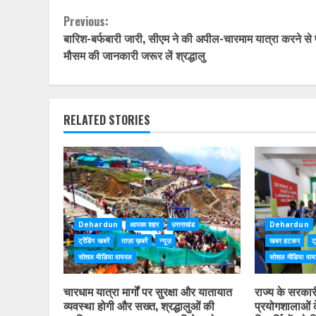
Continue
Previous:
बारिश-बर्फबारी जारी, सीएम ने की अपील-चारमाम यात्रा करने से
Reading
मौसम की जानकारी जरूर लें श्रद्धालु
RELATED STORIES
Dehardun
आपका शहर
उत्तराखंड
Dehardun
ट्रेंडिंग खबरें
ताज़ा ख़बरें
न्यूज़
खबर हटकर
ट्
सोशल मीडिया वायरल
सोशल मीडिया वा
चारधाम यात्रा मार्गों पर सुरक्षा और यातायात
राज्य के सरकारी 
व्यवस्था होगी और सख्त, श्रद्धालुओं की
प्रयोगशालाओं 