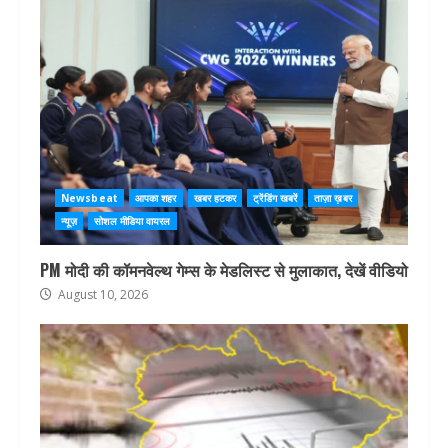
Newsbeat
आपका शहर
खबर हटकर
ट्रेंडिंग खबरें
ताज़ा ख़बर
न्यूज़
सोशल मीडिया वायरल
PM मोदी की कॉमनवेल्थ गेम्स के मेडलिस्ट से मुलाकात, देखें वीडियो
August 10, 2026