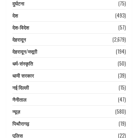
दुर्घटना
(75)
देश
(493)
देश-विदेश
(57)
देहरादून
(2,679)
देहरादून/मसूरी
(194)
धर्म-संस्कृति
(50)
धामी सरकार
(39)
नई दिल्ली
(15)
नैनीताल
(47)
न्यूज़
(580)
पिथौरागढ़
(19)
पुलिस
(22)