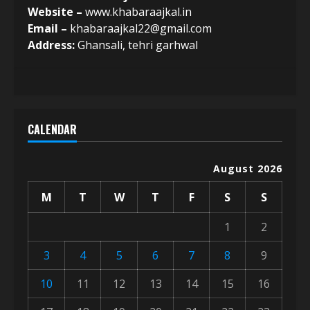
Website –
www.khabaraajkal.in
Email –
khabaraajkal22@gmail.com
Address:
Ghansali, tehri garhwal
CALENDAR
August 2026
M
T
W
T
F
S
S
1
2
3
4
5
6
7
8
9
10
11
12
13
14
15
16